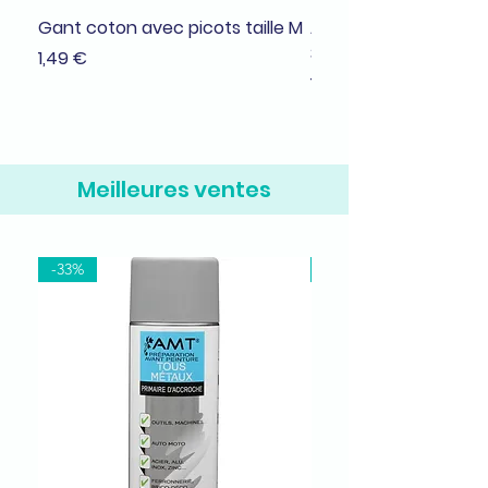
Gant coton avec picots taille M
Adhésif de masquage
38mmx25m
Prix
1,49 €
Prix
1,99 €
Meilleures ventes
-33%
-37%