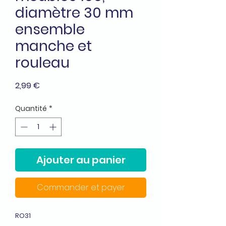
diamètre 30 mm
ensemble
manche et
rouleau
Prix
2,99 €
Quantité
*
Ajouter au panier
Commander et payer
RO31