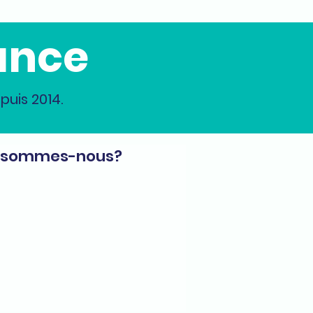
ance
uis 2014.
 sommes-nous?