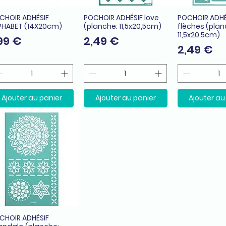
CHOIR ADHÉSIF
POCHOIR ADHÉSIF love
POCHOIR ADHÉ
Aperçu rapide
Aperçu rapide
Aperçu r
PHABET (14X20cm)
(planche: 11,5x20,5cm)
flèches (plan
11,5x20,5cm)
ix
Prix
,99 €
2,49 €
Prix
2,49 €
Ajouter au panier
Ajouter au panier
Ajouter au
CHOIR ADHÉSIF
Aperçu rapide