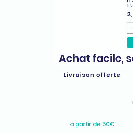
ma
11
Pr
2
Achat facile, 
Livraison offerte
à partir de 50€