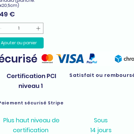
ndala (planche:
,5x20,5cm)
ix
,49 €
Ajouter au panier
sécurisé
Certification PCI
Satisfait ou rembours
niveau 1
Paiement sécurisé Stripe
Plus haut niveau de
Sous
certification
14 jours