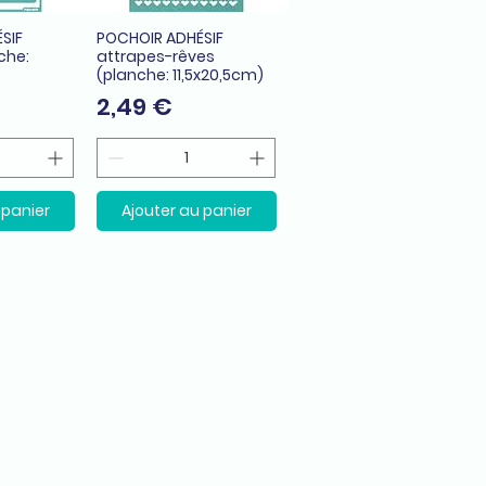
SIF
POCHOIR ADHÉSIF
apide
Aperçu rapide
che:
attrapes-rêves
(planche: 11,5x20,5cm)
Prix
2,49 €
 panier
Ajouter au panier