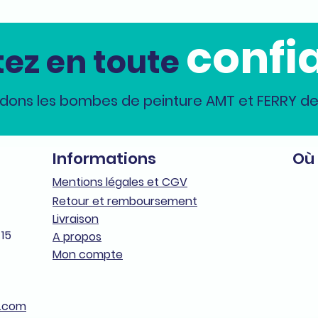
confi
ez en toute
dons les bombes de peinture AMT et FERRY dep
Informations
Où
Me
n
tions légales et CGV
Retour et remboursement
Livraison
 15
A propos
Mon compte
.com