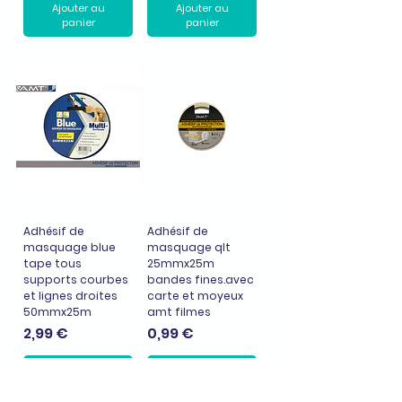
Ajouter au
Ajouter au
panier
panier
Adhésif de
Adhésif de
masquage blue
masquage qlt
tape tous
25mmx25m
supports courbes
bandes fines.avec
et lignes droites
carte et moyeux
50mmx25m
amt filmes
Prix
Prix
2,99 €
0,99 €
Ajouter au
Ajouter au
panier
panier