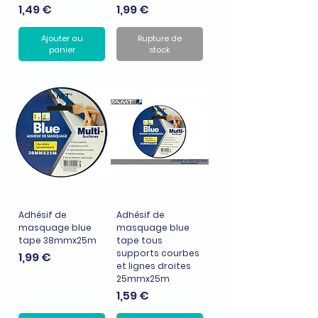
Prix
Prix
1,49 €
1,99 €
Ajouter au
Rupture de
panier
stock
Adhésif de
Adhésif de
masquage blue
masquage blue
tape 38mmx25m
tape tous
supports courbes
Prix
1,99 €
et lignes droites
25mmx25m
Prix
1,59 €