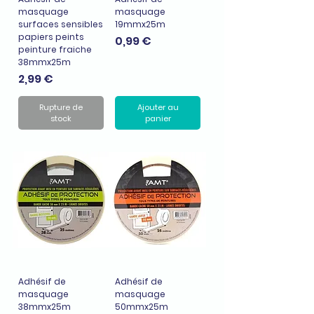
masquage
masquage
surfaces sensibles
19mmx25m
papiers peints
Prix
0,99 €
peinture fraiche
38mmx25m
Prix
2,99 €
Rupture de
Ajouter au
stock
panier
Adhésif de
Adhésif de
masquage
masquage
38mmx25m
50mmx25m