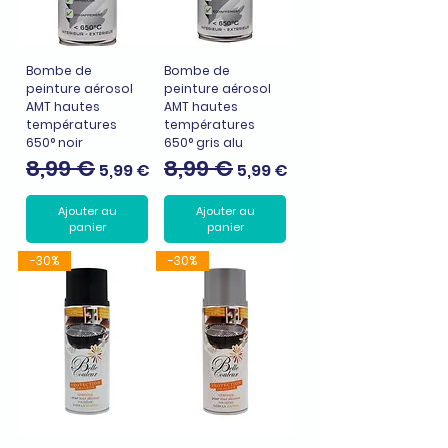
Bombe de
Bombe de
peinture aérosol
peinture aérosol
AMT hautes
AMT hautes
températures
températures
650° noir
650° gris alu
8,99 €
8,99 €
Prix original
Prix promotionnel
Prix original
Prix promotionnel
5,99 €
5,99 €
Ajouter au
Ajouter au
panier
panier
-30%
-30%