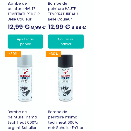
Bombe de
Bombe de
peinture HAUTE
peinture HAUTE
TEMPERATURE NOIR
TEMPERATURE ALU
Belle Couleur
Belle Couleur
12,99 €
12,99 €
Prix original
Prix promotionnel
Prix original
Prix promotionnel
8,99 €
8,99 €
Ajouter au
Ajouter au
panier
panier
-30%
-30%
Bombe de
Bombe de
peinture Prisma
peinture Prisma
tech heat 600°c
tech heat 600°c
argent Schuller
noir Schuller Eh'klar