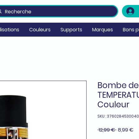
ilisations
Couleurs
Supports
Marques
Bons p
Bombe de 
TEMPERATU
Couleur
SKU : 3760284530040
Prix
Pr
 12,99 € 
8,99 €
original
pr