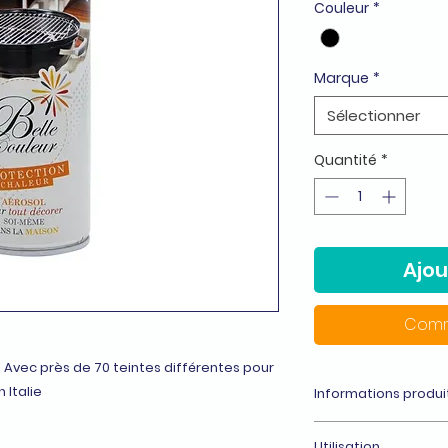
Couleur
*
Marque
*
Sélectionner
Quantité
*
Ajou
Comm
 Avec près de 70 teintes différentes pour
 Italie
Informations produi
Peintures aérosols 
Utilisation