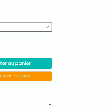
ter au panier
ander et payer
t
Belle couleur