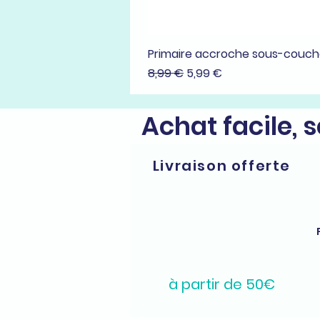
Primaire accroche sous-couc
Prix original
Prix promotionnel
8,99 €
5,99 €
Achat facile, 
Livraison offerte
à partir de 50€