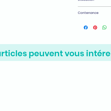
intérieurs/extérieu
Pour : La technique,
Contenance
400 ml
rticles peuvent vous intére