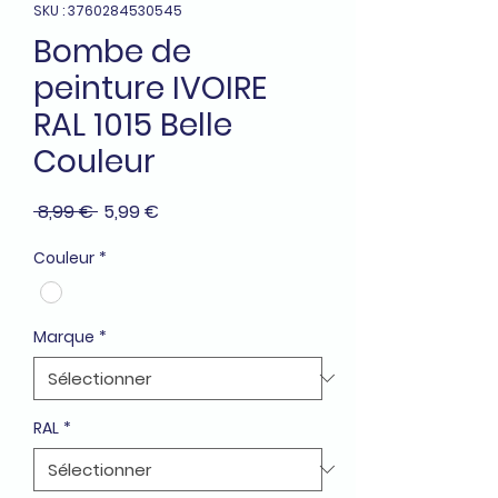
SKU : 3760284530545
Bombe de
peinture IVOIRE
RAL 1015 Belle
Couleur
Prix
Prix
 8,99 € 
5,99 €
original
promotionnel
Couleur
*
Marque
*
RAL
*