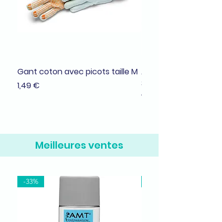
Gant coton avec picots taille M
Adhésif de masquage
38mmx25m
Prix
1,49 €
Prix
1,99 €
Meilleures ventes
-33%
-37%