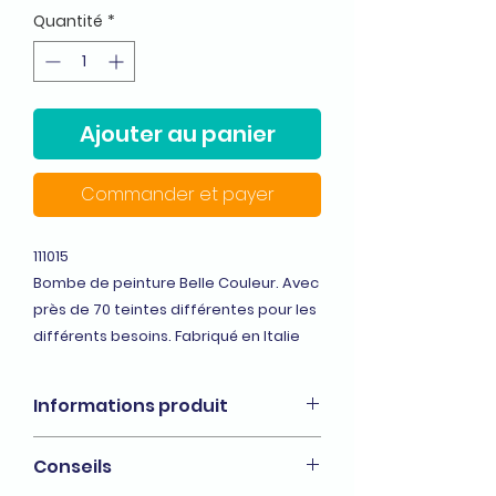
Quantité
*
Ajouter au panier
Commander et payer
111015
Bombe de peinture Belle Couleur. Avec
près de 70 teintes différentes pour les
différents besoins. Fabriqué en Italie
Informations produit
Peinture de décoration et de
Conseils
finition.
S'applique sur tous les supports :