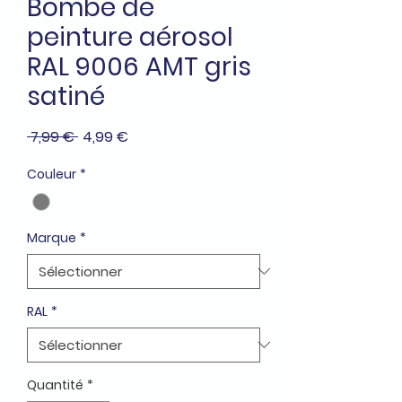
Bombe de
peinture aérosol
RAL 9006 AMT gris
satiné
Prix
Prix
 7,99 € 
4,99 €
original
promotionnel
Couleur
*
Marque
*
RAL
*
Quantité
*