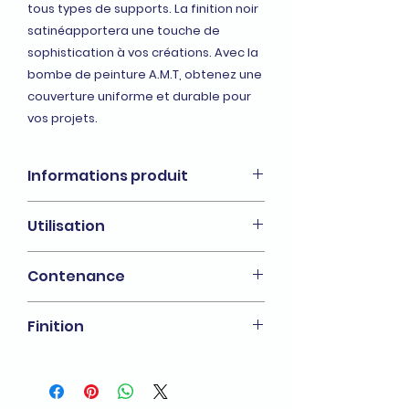
tous types de supports. La finition noir
satinéapportera une touche de
sophistication à vos créations. Avec la
bombe de peinture A.M.T, obtenez une
couverture uniforme et durable pour
vos projets.
Informations produit
Peintures aérosols AMT
Utilisation
intérieurs/extérieurs, multi usages,
tous supports
Pour : La technique, le bricolage, la
Contenance
décoration
330 ml
Finition
Satinée