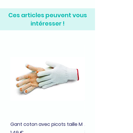
Ces articles peuvent vous
intéresser !
Gant coton avec picots taille M
Adhésif de masquage
38mmx25m
Prix
1,49 €