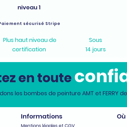
niveau 1
Paiement sécurisé Stripe
Plus haut niveau de
Sous
certification
14 jours
confi
ez en toute
dons les bombes de peinture AMT et FERRY dep
Informations
Où
Me
n
tions légales et CGV