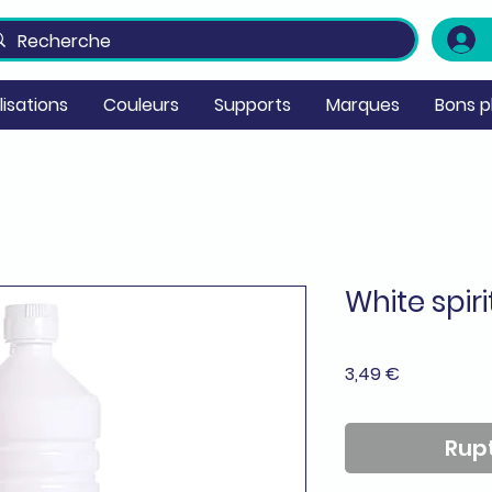
ilisations
Couleurs
Supports
Marques
Bons p
White spirit
Prix
3,49 €
Rupt