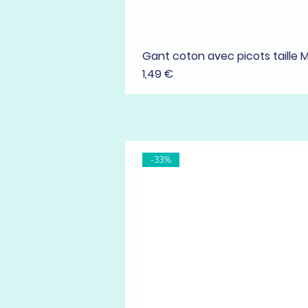
Gant coton avec picots taille 
Prix
1,49 €
-33%