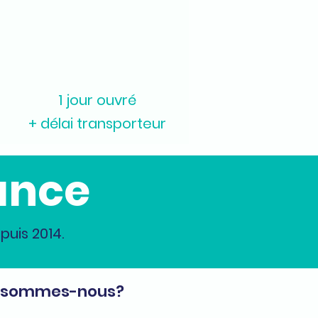
1 jour ouvré
+ délai transporteur
ance
uis 2014.
 sommes-nous?