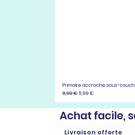
Primaire accroche sous-couc
Prix original
Prix promotionnel
8,99 €
5,99 €
Achat facile, 
Livraison offerte