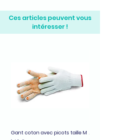
Ces articles peuvent vous
intéresser !
Gant coton avec picots taille M
Adhésif de masquage