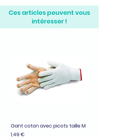
Ces articles peuvent vous
intéresser !
Gant coton avec picots taille M
Adhésif de masquage
38mmx25m
Prix
1,49 €