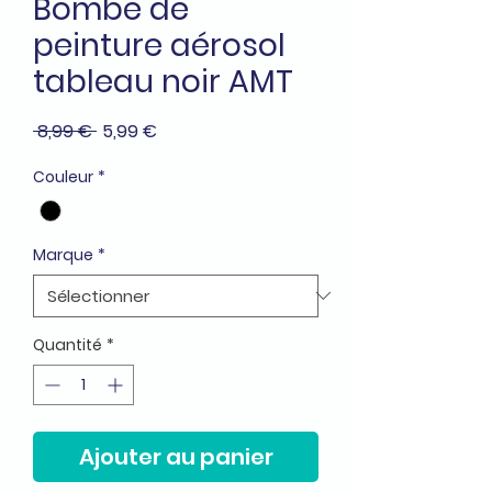
Bombe de
peinture aérosol
tableau noir AMT
Prix
Prix
 8,99 € 
5,99 €
original
promotionnel
Couleur
*
Marque
*
Quantité
*
Ajouter au panier