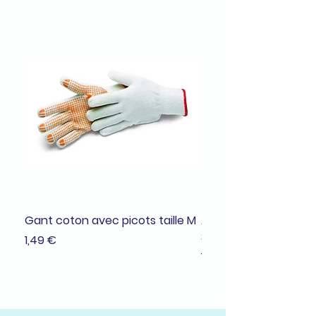
Gant coton avec picots taille M
Adhésif de masquage
38mmx25m
Prix
1,49 €
Prix
1,99 €