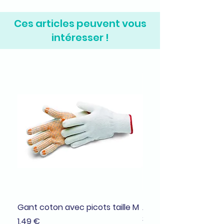
Ces articles peuvent vous
intéresser !
Gant coton avec picots taille M
Adhésif de masquage
38mmx25m
Prix
1,49 €