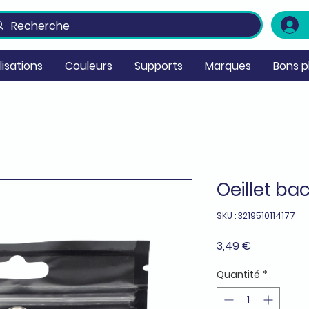
ilisations
Couleurs
Supports
Marques
Bons p
Oeillet ba
SKU : 3219510114177
Prix
3,49 €
Quantité
*