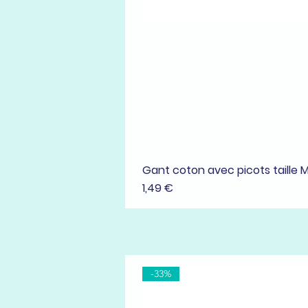
Gant coton avec picots taille 
Prix
1,49 €
-33%