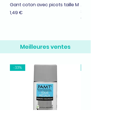
Gant coton avec picots taille M
Adhésif de masquage
38mmx25m
Prix
1,49 €
Prix
1,99 €
Meilleures ventes
-33%
-37%