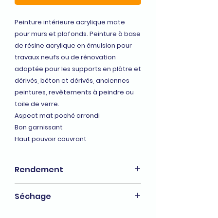
Peinture intérieure acrylique mate
pour murs et plafonds. Peinture à base
de résine acrylique en émulsion pour
travaux neufs ou de rénovation
adaptée pour les supports en plâtre et
dérivés, béton et dérivés, anciennes
peintures, revêtements à peindre ou
toile de verre.
Aspect mat poché arrondi
Bon garnissant
Haut pouvoir couvrant
Rendement
10 à 12m²/L par couche
Séchage
Sec au toucher : 1h. Recouvrable : 4h