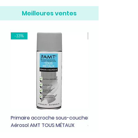
Meilleures ventes
-33%
-37%
Primaire accroche sous-couche
Bombe de peinture a
Aérosol AMT TOUS MÉTAUX
dragée brillant
Prix original
Prix promotionnel
Prix original
8,99 €
5,99 €
7,99 €