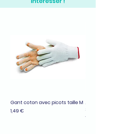
intéresser !
Gant coton avec picots taille M
Adhésif de masquage
38mmx25m
Prix
1,49 €
Prix
1,99 €