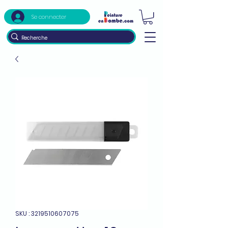
Se connecter
SKU : 3219510607075