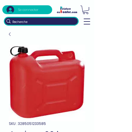
Se connecter
SKU : 3285051233585