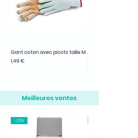
Gant coton avec picots taille M
Adhésif de masquage
38mmx25m
Prix
1,49 €
Prix
1,99 €
Meilleures ventes
-33%
-37%