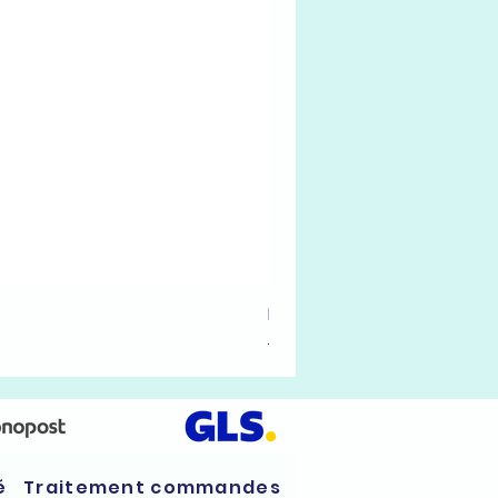
Bombe de peinture aérosol
Prix original
Prix promotionnel
7,99 €
4,99 €
é
Traitement commandes