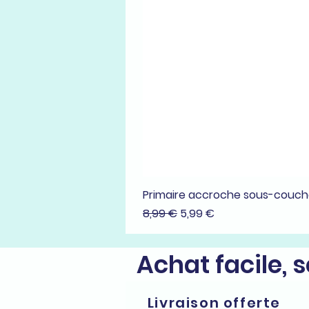
Primaire accroche sous-couc
Prix original
Prix promotionnel
8,99 €
5,99 €
Achat facile, 
Livraison offerte