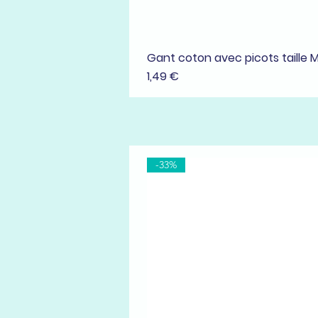
Gant coton avec picots taille 
Prix
1,49 €
-33%