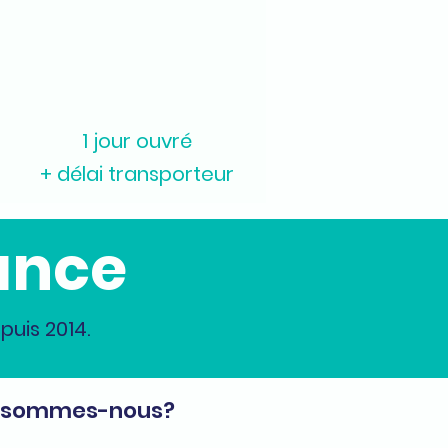
1 jour ouvré
+ délai transporteur
ance
uis 2014.
 sommes-nous?