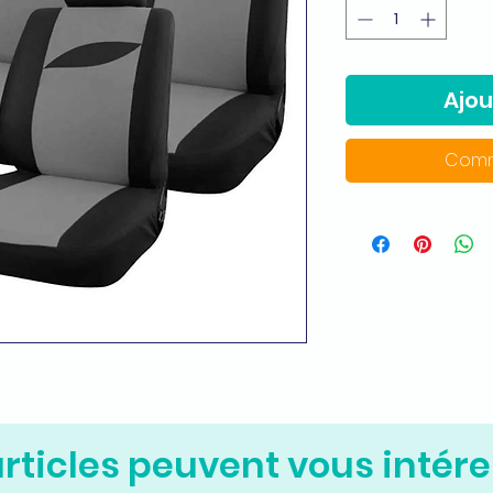
Ajou
Comm
rticles peuvent vous intére