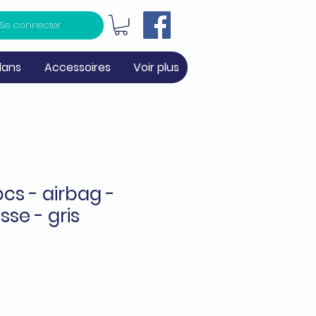
Se connecter
lans
Accessoires
Voir plus
cs - airbag -
se - gris