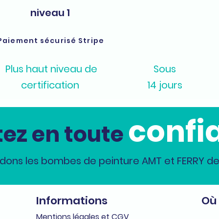
niveau 1
Paiement sécurisé Stripe
Plus haut niveau de
Sous
certification
14 jours
confi
ez en toute
dons les bombes de peinture AMT et FERRY dep
Informations
Où
Me
n
tions légales et CGV