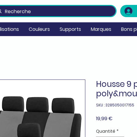
ilisations
Couleurs
Supports
Marques
Bons p
Housse 9 p
poly&mous
SKU : 3285050017155
Prix
19,99 €
Quantité
*