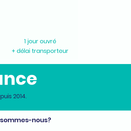
1 jour ouvré
+ délai transporteur
ance
uis 2014.
 sommes-nous?