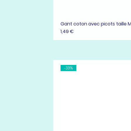
Gant coton avec picots taille 
Prix
1,49 €
-33%