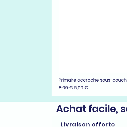
Primaire accroche sous-couc
Prix original
Prix promotionnel
8,99 €
5,99 €
Achat facile, 
Livraison offerte