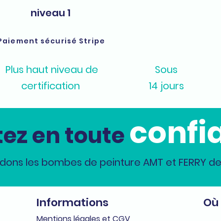
niveau 1
Paiement sécurisé Stripe
Plus haut niveau de
Sous
certification
14 jours
confi
ez en toute
dons les bombes de peinture AMT et FERRY dep
Informations
Où
Me
n
tions légales et CGV