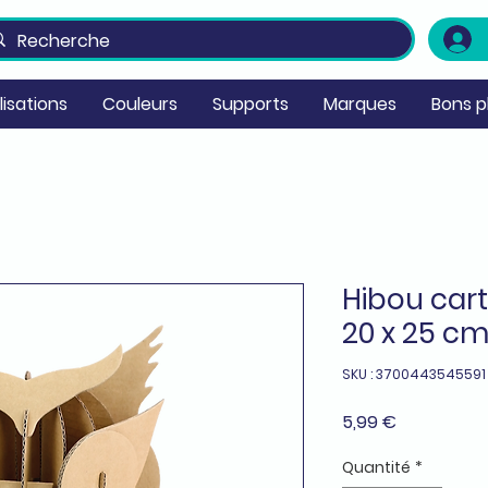
ilisations
Couleurs
Supports
Marques
Bons p
Hibou car
20 x 25 c
SKU : 3700443545591
Prix
5,99 €
Quantité
*