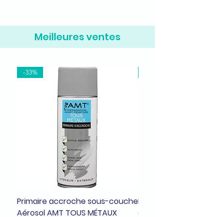
Meilleures ventes
-33%
-37%
Primaire accroche sous-couche
Bombe de peinture a
Aérosol AMT TOUS MÉTAUX
dragée brillant