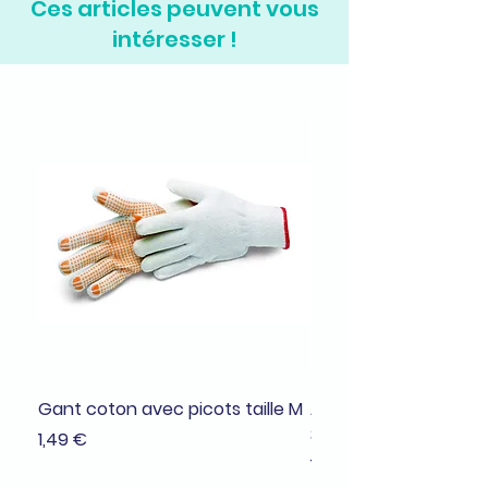
Ces articles peuvent vous
intéresser !
Gant coton avec picots taille M
Adhésif de masquage
38mmx25m
Prix
1,49 €
Prix
1,99 €