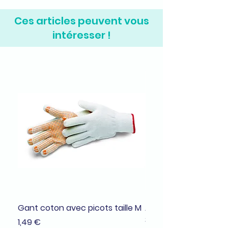
Ces articles peuvent vous
intéresser !
Gant coton avec picots taille M
Adhésif de masquage
38mmx25m
Prix
1,49 €