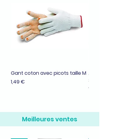
Gant coton avec picots taille M
Adhésif de masquage
38mmx25m
Prix
1,49 €
Prix
1,99 €
Meilleures ventes