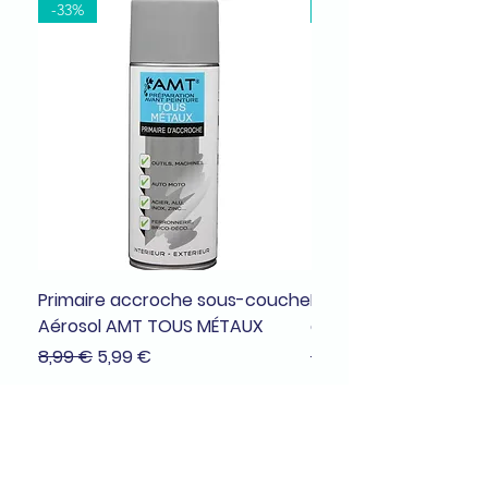
-33%
-37%
Primaire accroche sous-couche
Bombe de peinture a
Aérosol AMT TOUS MÉTAUX
dragée brillant
Prix original
Prix promotionnel
Prix original
8,99 €
5,99 €
7,99 €
Achat facile, sécurisé