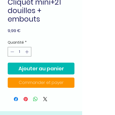
Cliquet mini+21
douilles +
embouts
Prix
9,99 €
Quantité
*
Ajouter au panier
Commander et payer