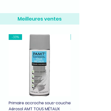
Meilleures ventes
-33%
-37%
Primaire accroche sous-couche
Bombe de peinture a
Aérosol AMT TOUS MÉTAUX
dragée brillant