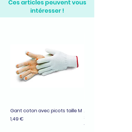
Ces articles peuvent vous
intéresser !
Gant coton avec picots taille M
Adhésif de masquage
38mmx25m
Prix
1,49 €
Prix
1,99 €