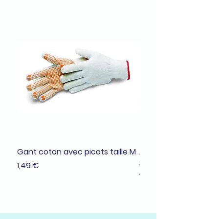
Gant coton avec picots taille M
Adhésif de masquage
38mmx25m
Prix
1,49 €
Prix
1,99 €