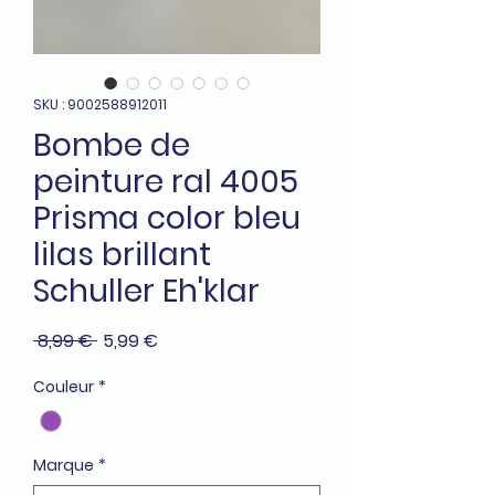
SKU : 9002588912011
Bombe de
peinture ral 4005
Prisma color bleu
lilas brillant
Schuller Eh'klar
Prix
Prix
 8,99 € 
5,99 €
original
promotionnel
Couleur
*
Marque
*