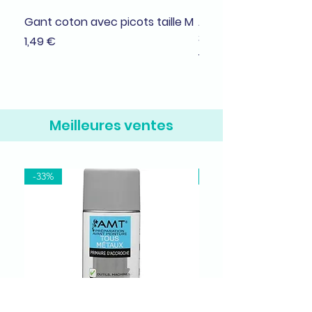
Gant coton avec picots taille M
Adhésif de masquage
38mmx25m
Prix
1,49 €
Prix
1,99 €
Meilleures ventes
-33%
-37%