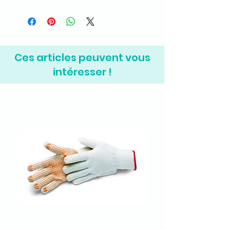
autonettoyante.
400 ml
plastique et le métal. Utile
notamment en carrosserie.
Ces articles peuvent vous
intéresser !