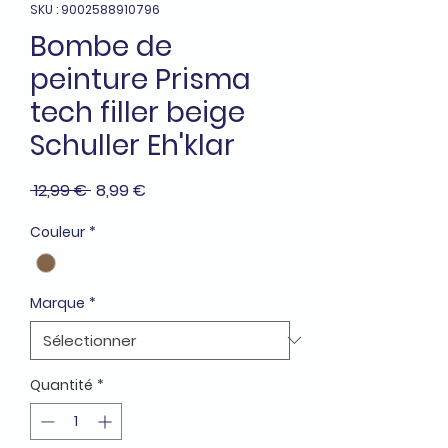
SKU : 9002588910796
Bombe de
peinture Prisma
tech filler beige
Schuller Eh'klar
Prix
Prix
 12,99 € 
8,99 €
original
promotionnel
Couleur
*
Marque
*
Quantité
*