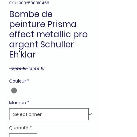
SKU : 9002588910468
Bombe de
peinture Prisma
effect metallic pro
argent Schuller
Eh'klar
Prix
Prix
 12,99 € 
8,99 €
original
promotionnel
Couleur
*
Marque
*
Quantité
*