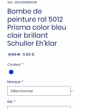
SKU : 9002588910116
Bombe de
peinture ral 5012
Prisma color bleu
clair brillant
Schuller Eh'klar
Prix
Prix
 8,99 € 
5,99 €
original
promotionnel
Couleur
*
Marque
*
RAL
*