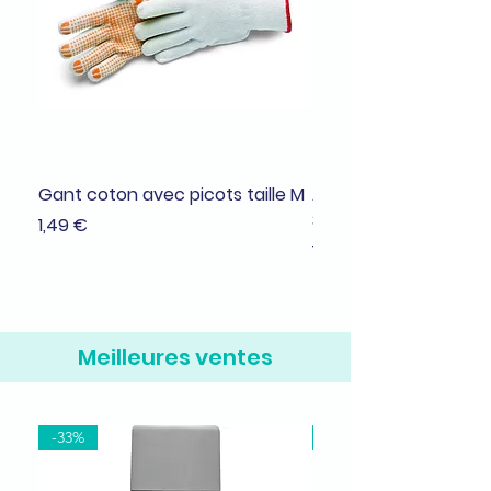
Gant coton avec picots taille M
Adhésif de masquage
38mmx25m
Prix
1,49 €
Prix
1,99 €
Meilleures ventes
-33%
-37%