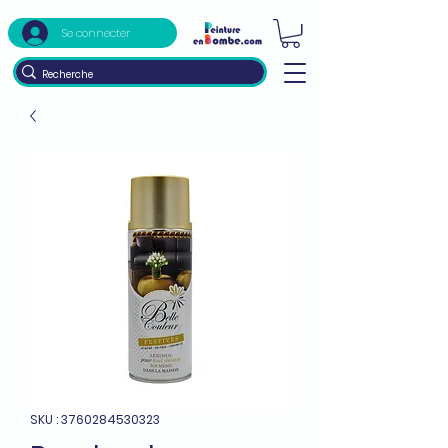
Se connecter
SKU : 3760284530323