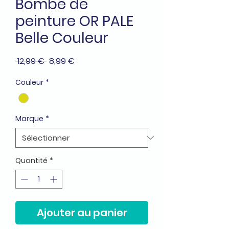
Bombe de
peinture OR PALE
Belle Couleur
Prix
Prix
 12,99 € 
8,99 €
original
promotionnel
Couleur
*
Marque
*
Quantité
*
Ajouter au panier