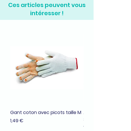
Ces articles peuvent vous
intéresser !
Gant coton avec picots taille M
Adhésif de masquage
38mmx25m
Prix
1,49 €
Prix
1,99 €