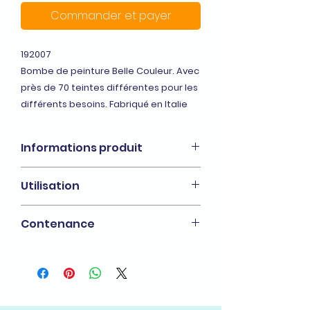
Commander et payer
192007
Bombe de peinture Belle Couleur. Avec
près de 70 teintes différentes pour les
différents besoins. Fabriqué en Italie
Informations produit
Peintures aérosols Belle couleur
Utilisation
intérieurs/extérieurs, multi usages,
tous supports
Pour : La technique, le bricolage, la
Contenance
décoration
400 ml