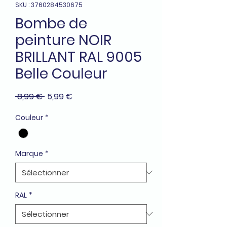
SKU : 3760284530675
Bombe de
peinture NOIR
BRILLANT RAL 9005
Belle Couleur
Prix
Prix
 8,99 € 
5,99 €
original
promotionnel
Couleur
*
Marque
*
RAL
*