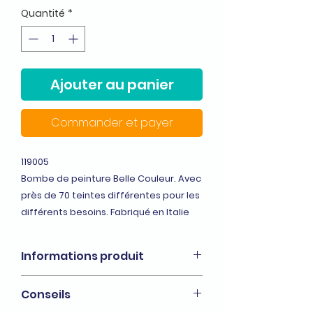
Quantité
*
Ajouter au panier
Commander et payer
119005
Bombe de peinture Belle Couleur. Avec
près de 70 teintes différentes pour les
différents besoins. Fabriqué en Italie
Informations produit
Peinture de décoration et de
Conseils
finition.
S'applique sur tous les supports :