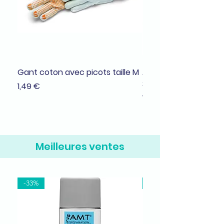
Gant coton avec picots taille M
Adhésif de masquage
38mmx25m
Prix
1,49 €
Prix
1,99 €
Meilleures ventes
-33%
-37%