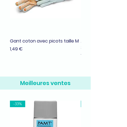
Gant coton avec picots taille M
Adhésif de masquage
38mmx25m
Prix
1,49 €
Prix
1,99 €
Meilleures ventes
-33%
-37%