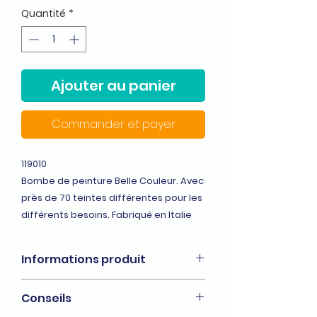
Quantité
*
Ajouter au panier
Commander et payer
119010
Bombe de peinture Belle Couleur. Avec
près de 70 teintes différentes pour les
différents besoins. Fabriqué en Italie
Informations produit
Peinture de décoration et de
Conseils
finition.
S'applique sur tous les supports :