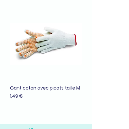
Gant coton avec picots taille M
Adhésif de masquage
38mmx25m
Prix
1,49 €
Prix
1,99 €