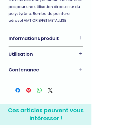
pas pour une utilisation directe sur du
polystyrène. Bombe de peinture
aérosol AMT OR EFFET METALLISE
Informations produit
Peintures aérosols AMT
Utilisation
intérieurs/extérieurs, multi usages,
tous supports
Pour : La technique, le bricolage, la
Contenance
décoration
330 ml
Ces articles peuvent vous
intéresser !