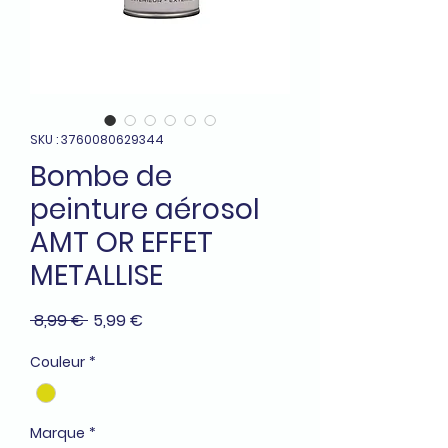
SKU : 3760080629344
Bombe de
peinture aérosol
AMT OR EFFET
METALLISE
Prix
Prix
 8,99 € 
5,99 €
original
promotionnel
Couleur
*
Marque
*