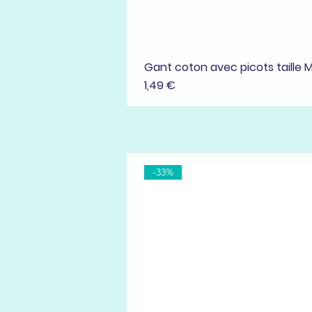
Gant coton avec picots taille 
Prix
1,49 €
-33%