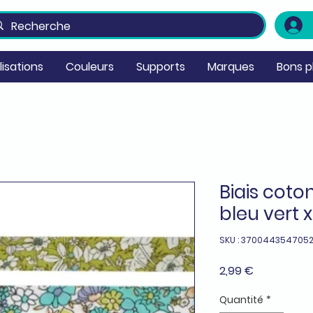
ilisations
Couleurs
Supports
Marques
Bons p
Biais coton
bleu vert 
SKU : 370044354705
Prix
2,99 €
Quantité
*