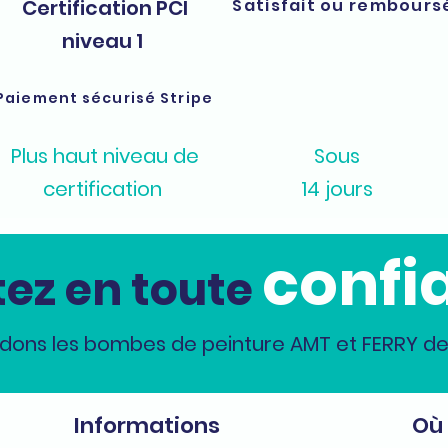
Certification PCI
Satisfait ou rembours
niveau 1
Paiement sécurisé Stripe
Plus haut niveau de
Sous
certification
14 jours
confi
ez en toute
dons les bombes de peinture AMT et FERRY dep
Informations
Où