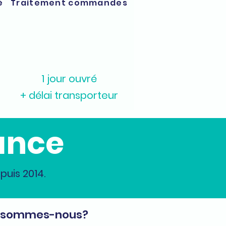
é
Traitement commandes
1 jour ouvré
+ délai transporteur
ance
uis 2014.
 sommes-nous?