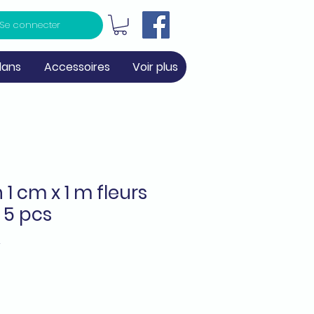
Se connecter
lans
Accessoires
Voir plus
 1 cm x 1 m fleurs
x 5 pcs
2