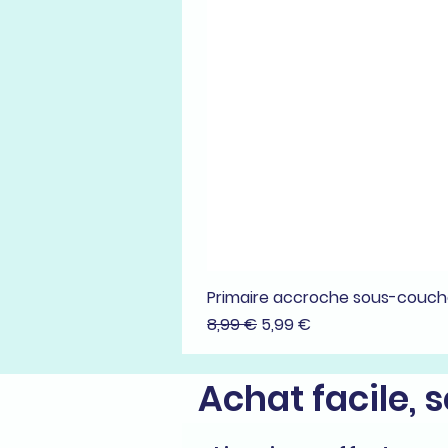
Primaire accroche sous-couc
Prix original
Prix promotionnel
8,99 €
5,99 €
Achat facile, 