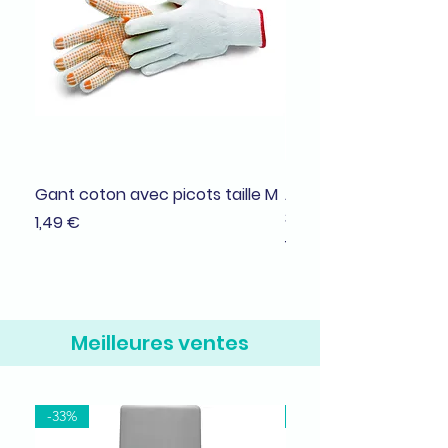
Gant coton avec picots taille M
Adhésif de masquage
38mmx25m
Prix
1,49 €
Prix
1,99 €
Meilleures ventes
-33%
-37%