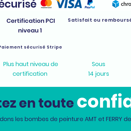
sécurisé
Certification PCI
Satisfait ou rembours
niveau 1
Paiement sécurisé Stripe
Plus haut niveau de
Sous
certification
14 jours
confi
ez en toute
dons les bombes de peinture AMT et FERRY dep