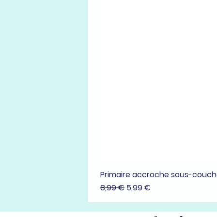
Primaire accroche sous-couc
Prix original
Prix promotionnel
8,99 €
5,99 €