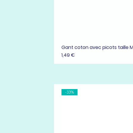
Gant coton avec picots taille 
Prix
1,49 €
-33%