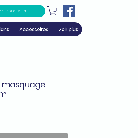
Se connecter
lans
Accessoires
Voir plus
e masquage
5m