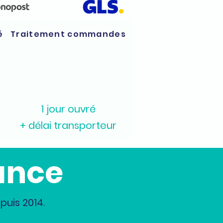
é
Traitement commandes
1 jour ouvré
+ délai transporteur
ance
uis 2014.