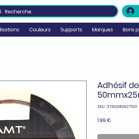
ilisations
Couleurs
Supports
Marques
Bons p
Adhésif d
50mmx2
SKU : 3760080627531
Prix
1,99 €