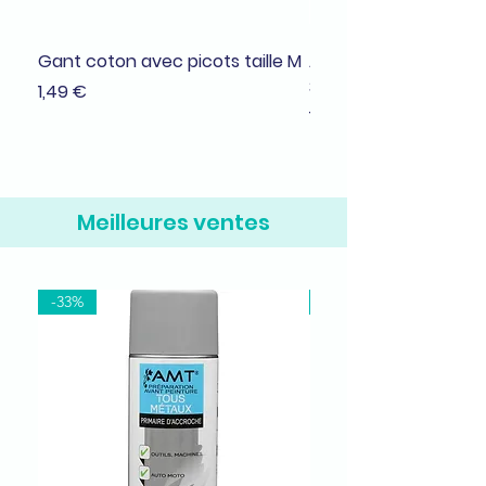
Gant coton avec picots taille M
Adhésif de masquage
38mmx25m
Prix
1,49 €
Prix
1,99 €
Meilleures ventes
-33%
-37%