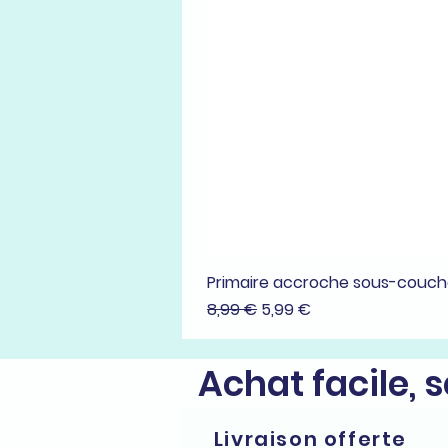
Primaire accroche sous-couc
Prix original
Prix promotionnel
8,99 €
5,99 €
Achat facile, 
Livraison offerte