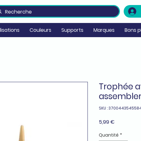
ilisations
Couleurs
Supports
Marques
Bons p
Trophée a
assembler 
SKU : 370044354558
Prix
5,99 €
Quantité
*