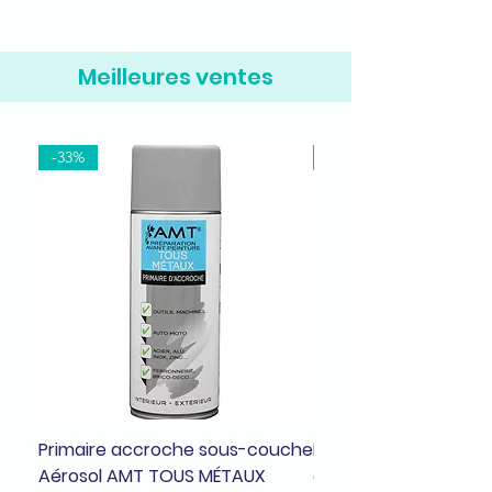
Meilleures ventes
-33%
-37%
Primaire accroche sous-couche
Bombe de peinture a
Aérosol AMT TOUS MÉTAUX
dragée brillant