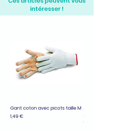
Ces articles peuvent vous
intéresser !
Gant coton avec picots taille M
Adhésif de masquage
38mmx25m
Prix
1,49 €
Prix
1,99 €