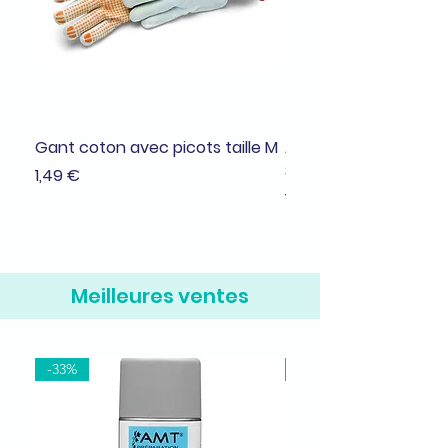
Gant coton avec picots taille M
Adhésif de masquage
38mmx25m
Prix
1,49 €
Prix
1,99 €
Meilleures ventes
-33%
-37%