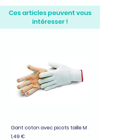
Ces articles peuvent vous
intéresser !
Gant coton avec picots taille M
Adhésif de masquage
38mmx25m
Prix
1,49 €