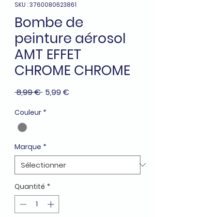
SKU : 3760080623861
Bombe de
peinture aérosol
AMT EFFET
CHROME CHROME
Prix
Prix
 8,99 € 
5,99 €
original
promotionnel
Couleur
*
Marque
*
Quantité
*