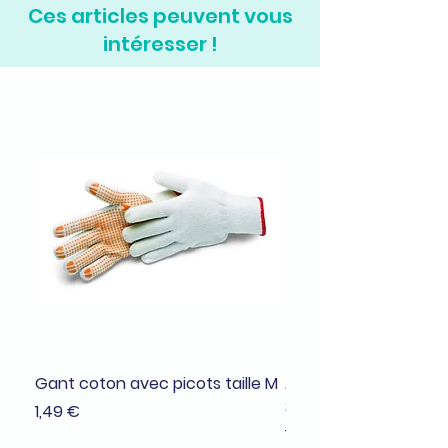
Ces articles peuvent vous
intéresser !
Gant coton avec picots taille M
Adhésif de masquage
38mmx25m
Prix
1,49 €
Prix
1,99 €