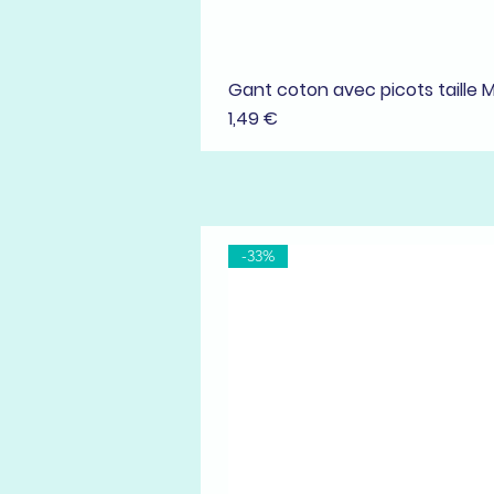
Gant coton avec picots taille 
Prix
1,49 €
-33%