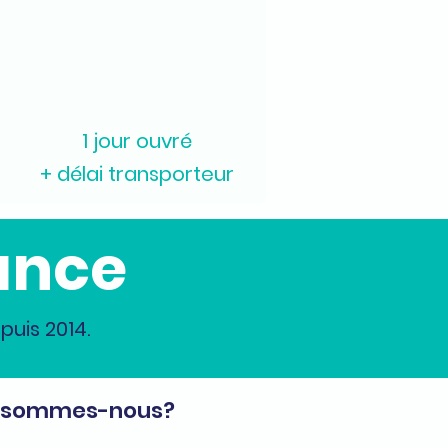
1 jour ouvré
+ délai transporteur
ance
uis 2014.
 sommes-nous?