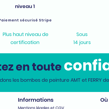
niveau 1
Paiement sécurisé Stripe
Plus haut niveau de
Sous
certification
14 jours
confi
ez en toute
dons les bombes de peinture AMT et FERRY dep
Informations
Où
Me
n
tions légales et CGV