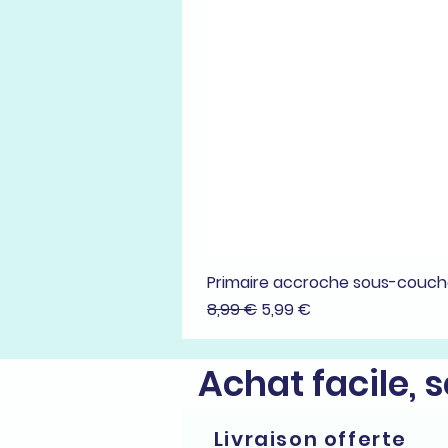
Primaire accroche sous-couc
Prix original
Prix promotionnel
8,99 €
5,99 €
Achat facile, 
Livraison offerte