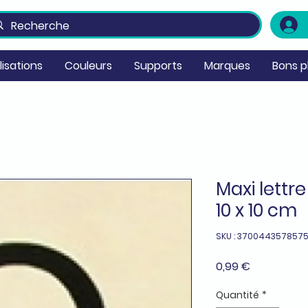
ilisations
Couleurs
Supports
Marques
Bons p
Maxi lettre
10 x 10 cm
SKU : 370044357857
Prix
0,99 €
Quantité
*