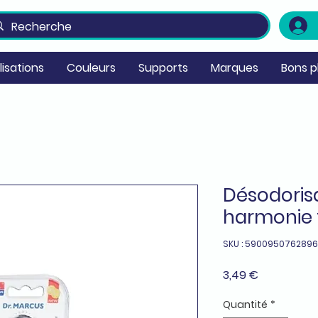
ilisations
Couleurs
Supports
Marques
Bons p
Désodoris
harmonie f
SKU : 5900950762896
Prix
3,49 €
Quantité
*