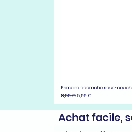
Primaire accroche sous-couc
Prix original
Prix promotionnel
8,99 €
5,99 €
Achat facile, 