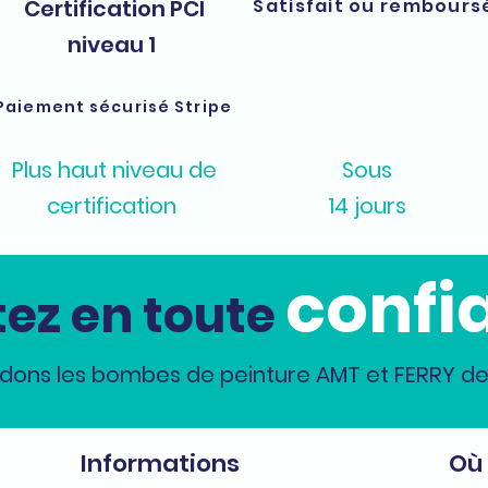
Certification PCI
Satisfait ou rembours
niveau 1
Paiement sécurisé Stripe
Plus haut niveau de
Sous
certification
14 jours
confi
ez en toute
dons les bombes de peinture AMT et FERRY dep
Informations
Où