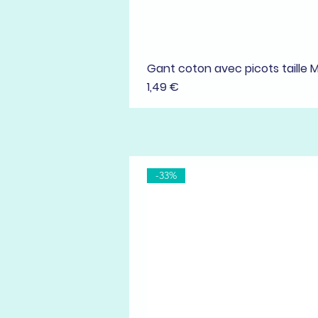
Gant coton avec picots taille 
Prix
1,49 €
-33%