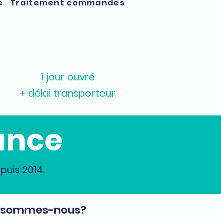
é
Traitement commandes
1 jour ouvré
+ délai transporteur
ance
uis 2014.
 sommes-nous?