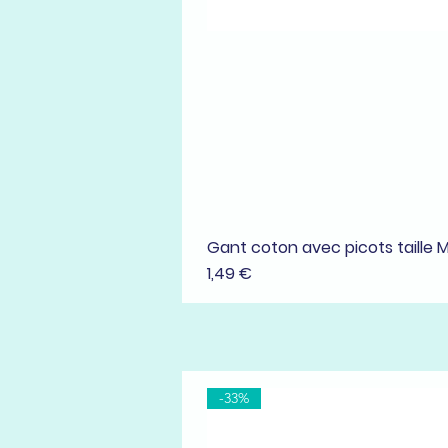
Gant coton avec picots taille 
Prix
1,49 €
-33%