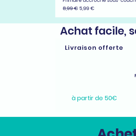
Primaire accroche sous-couc
Prix original
Prix promotionnel
8,99 €
5,99 €
Achat facile, 
Livraison offerte
à partir de 50€
Achet