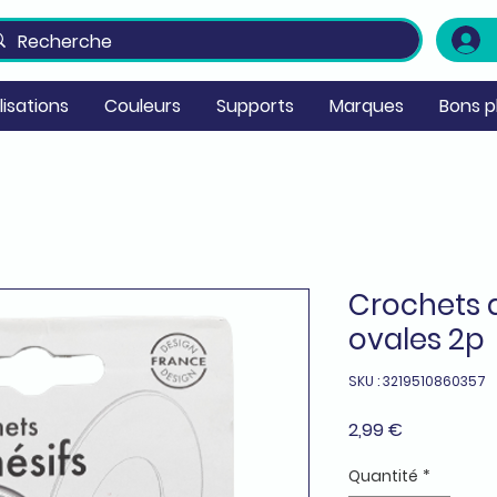
ilisations
Couleurs
Supports
Marques
Bons p
Crochets a
ovales 2p
SKU : 3219510860357
Prix
2,99 €
Quantité
*