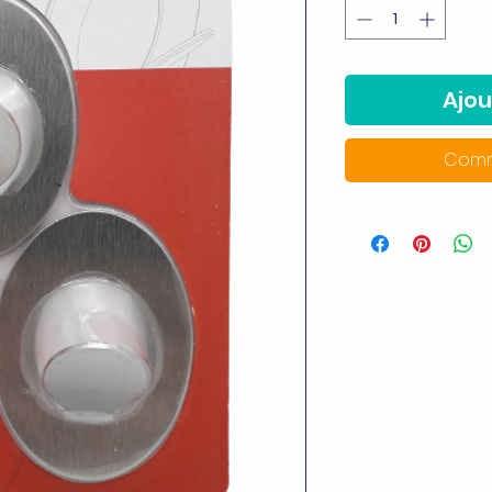
Ajou
Comm