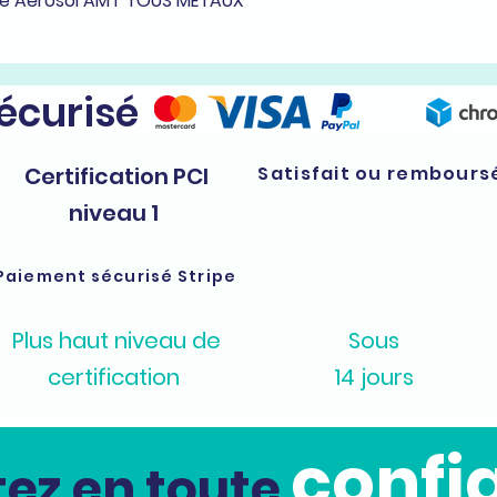
he Aérosol AMT TOUS MÉTAUX
sécurisé
Certification PCI
Satisfait ou rembours
niveau 1
Paiement sécurisé Stripe
Plus haut niveau de
Sous
certification
14 jours
confi
ez en toute