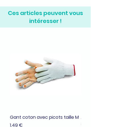
Ces articles peuvent vous
intéresser !
Gant coton avec picots taille M
Adhésif de masquage
38mmx25m
Prix
1,49 €