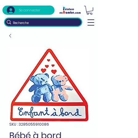
Se connecter
SKU : 3285055910086
Bébé à bord