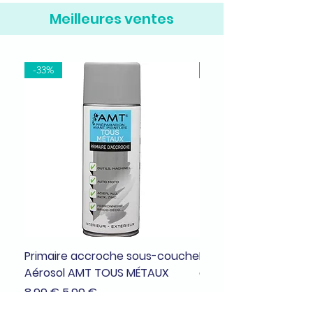
Meilleures ventes
-33%
-37%
Primaire accroche sous-couche
Bombe de peinture a
Aérosol AMT TOUS MÉTAUX
dragée brillant
Prix original
Prix promotionnel
Prix original
8,99 €
5,99 €
7,99 €