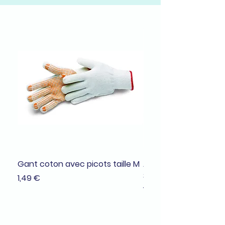
Gant coton avec picots taille M
Adhésif de masquage
38mmx25m
Prix
1,49 €
Prix
1,99 €